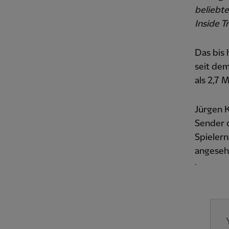
beliebte
Inside T
Das bis 
seit dem
als 2,7 
Jürgen K
Sender d
Spielern
angese
.