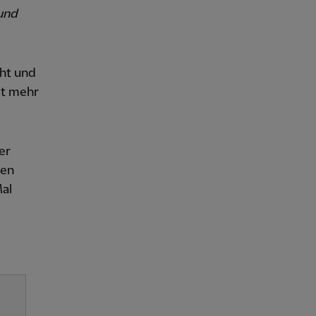
 und
cht und
lt mehr
er
den
Mal