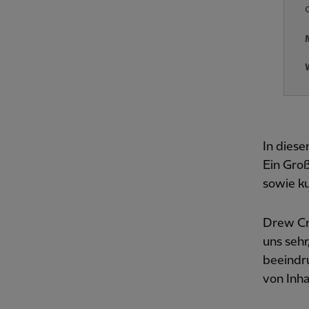
In dies
Ein Groß
sowie ku
Drew Cri
uns sehr
beeindru
von Inha