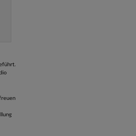
eführt.
dio
 freuen
llung