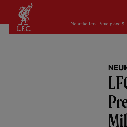
Startseite
Neuigkeiten
Spielpläne &
NEUI
LFC
Pr
Mi