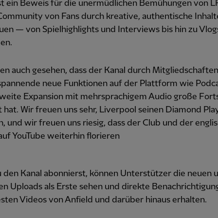
ist ein Beweis für die unermüdlichen Bemühungen von LF
Community von Fans durch kreative, authentische Inhalt
en — von Spielhighlights und Interviews bis hin zu Vlo
en.
en auch gesehen, dass der Kanal durch Mitgliedschafte
spannende neue Funktionen auf der Plattform wie Podc
tweite Expansion mit mehrsprachigem Audio große Forts
hat. Wir freuen uns sehr, Liverpool seinen Diamond Pla
, und wir freuen uns riesig, dass der Club und der engli
auf YouTube weiterhin florieren
 den Kanal abonnierst, können Unterstützer die neuen 
en Uploads als Erste sehen und direkte Benachrichtigu
sten Videos von Anfield und darüber hinaus erhalten.