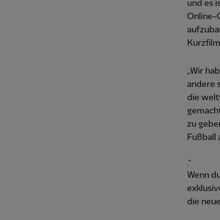
und es 
Online-
aufzubau
Kurzfilm
„Wir hab
andere 
die wel
gemacht 
zu geben
Fußball 
.“
Wenn du
exklusiv
die neue