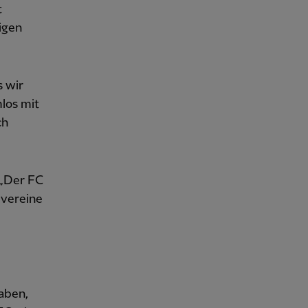
t
igen
s wir
los mit
ch
 „Der FC
lvereine
aben,