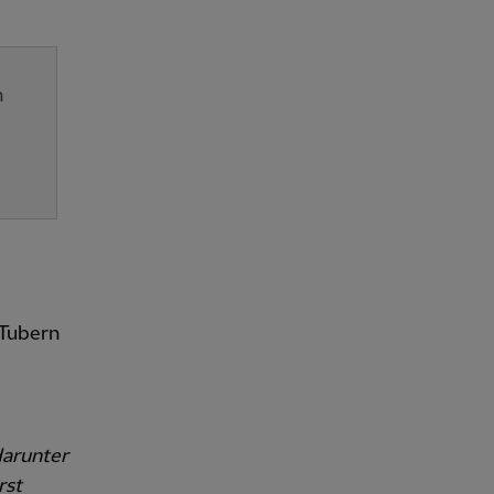
n
uTubern
darunter
rst