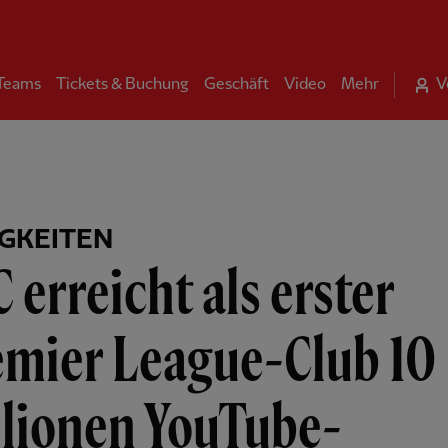
 Teams
Tickets & Buchung
Geschäft
Video
Mehr
V
GKEITEN
 erreicht als erster
emier League-Club 10
llionen YouTube-