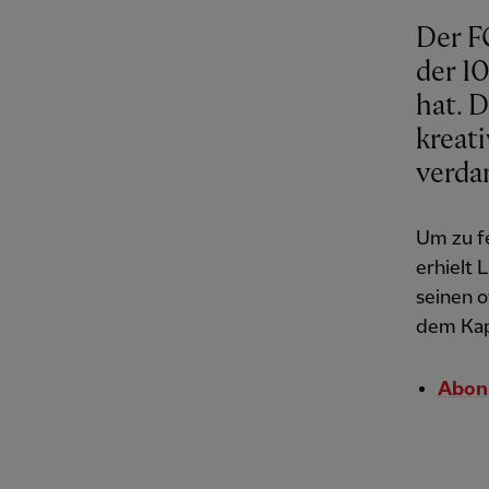
Der F
der 1
hat. D
kreati
verda
Um zu f
erhielt
seinen o
dem Kapi
Abonn