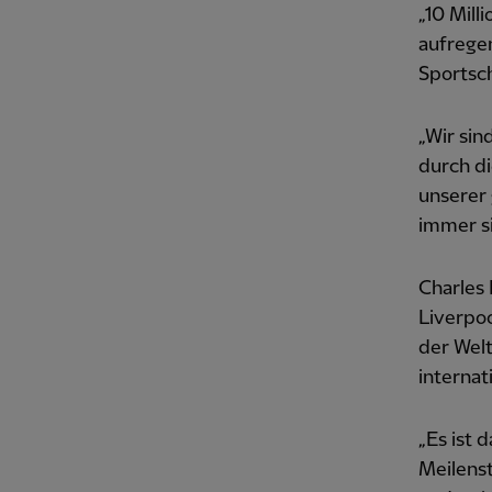
„10 Mill
aufregen
Sportsch
„Wir sin
durch di
unserer
immer si
Charles 
Liverpoo
der Welt
interna
„Es ist 
Meilenst