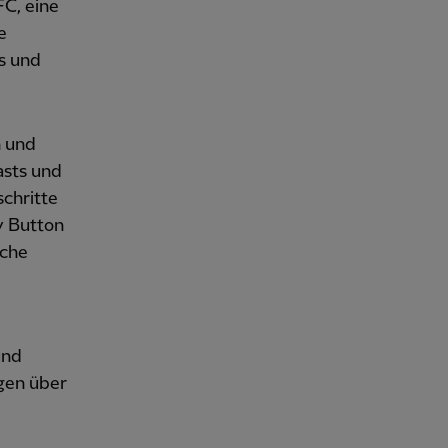
C, eine
e
gs und
n und
asts und
chritte
y Button
sche
und
ngen über