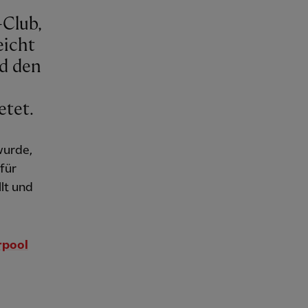
-Club,
eicht
nd den
etet.
wurde,
für
lt und
rpool