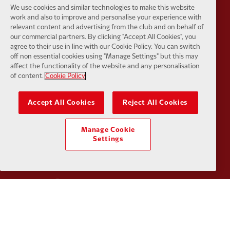
We use cookies and similar technologies to make this website
work and also to improve and personalise your experience with
relevant content and advertising from the club and on behalf of
our commercial partners. By clicking "Accept All Cookies", you
Partner:
Tommy Hilfiger
Partner:
T
agree to their use in line with our Cookie Policy. You can switch
off non essential cookies using "Manage Settings" but this may
affect the functionality of the website and any personalisation
of content.
Cookie Policy
Accept All Cookies
Reject All Cookies
Partner:
UPS
Partner:
Vi
Manage Cookie
Settings
Partner:
Wasabi