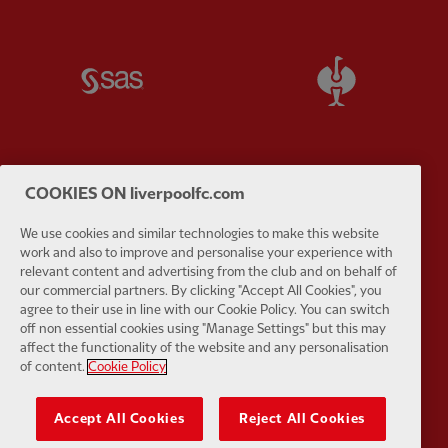
Partner:
SAS
Partner:
S
COOKIES ON liverpoolfc.com
Partner:
Tommy Hilfiger
Partner:
T
We use cookies and similar technologies to make this website
work and also to improve and personalise your experience with
relevant content and advertising from the club and on behalf of
our commercial partners. By clicking "Accept All Cookies", you
agree to their use in line with our Cookie Policy. You can switch
off non essential cookies using "Manage Settings" but this may
Partner:
UPS
Partner:
Vi
affect the functionality of the website and any personalisation
of content.
Cookie Policy
Accept All Cookies
Reject All Cookies