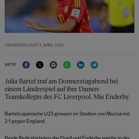
VERÖFFENTLICHT
3. APRIL 2025
Facebook
Twitter
Email
WhatsApp
LinkedIn
Telegram
AKTIE
Julia Bartel traf am Donnerstagabend bei
einem Länderspiel auf ihre Damen-
Teamkollegin des FC Liverpool, Mia Enderby.
Bartels spanische U23 gewann im Stadion von Murcia mit
2:1 gegen England.
Beide Reds starteten das Duell und Enderby spielte in der