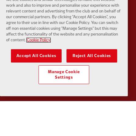
work and also to improve and personalise your experience with
relevant content and advertising from the club and on behalf of
our commercial partners. By clicking "Accept All Cookies", you
agree to their use in line with our Cookie Policy. You can switch
off non essential cookies using "Manage Settings" but this may
affect the functionality of the website and any personalisation
Partner:
Kodansha
Partner:
L
of content.
Cookie Policy
Accept All Cookies
Reject All Cookies
Manage Cookie
Settings
Partner:
Orion
Partner:
P
Partner:
SAS
Partner:
S