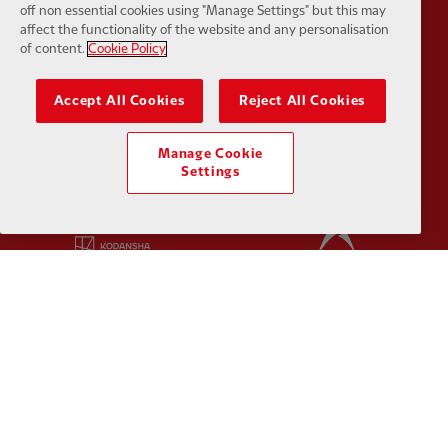
off non essential cookies using "Manage Settings" but this may
affect the functionality of the website and any personalisation
of content.
Cookie Policy
Partner:
Husqvarna
Partner:
Ja
Accept All Cookies
Reject All Cookies
Manage Cookie
Settings
Partner:
Kodansha
Partner:
L
Partner:
Orion
Partner:
P