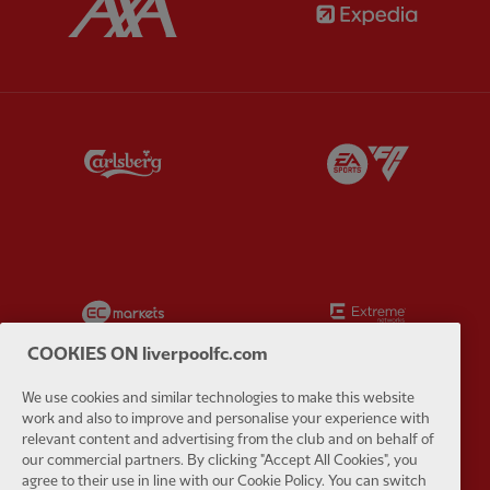
Partner:
Carlsberg
Partner:
E
Partner:
EC Markets
Partner:
E
COOKIES ON liverpoolfc.com
We use cookies and similar technologies to make this website
work and also to improve and personalise your experience with
relevant content and advertising from the club and on behalf of
Partner:
Google Pixel
Partner:
H
our commercial partners. By clicking "Accept All Cookies", you
agree to their use in line with our Cookie Policy. You can switch