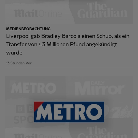
MEDIENBEOBACHTUNG
Liverpool gab Bradley Barcola einen Schub, als ein
Transfer von 43 Millionen Pfund angekündigt
wurde
13 Stunden Vor