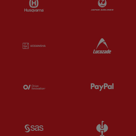
Partner:
Kodansha
Partner:
L
Partner:
Orion
Partner:
P
Partner:
SAS
Partner:
S