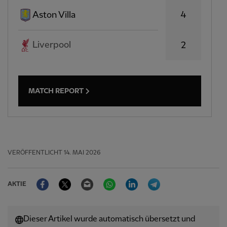
4
Aston Villa
Liverpool
2
MATCH REPORT
VERÖFFENTLICHT
14. MAI 2026
Facebook
Twitter
Email
WhatsApp
LinkedIn
Telegram
AKTIE
Dieser Artikel wurde automatisch übersetzt und