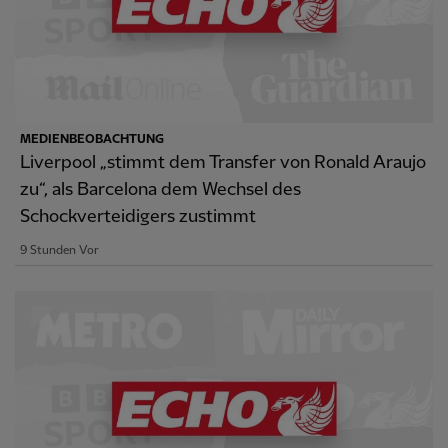
MEDIENBEOBACHTUNG
Liverpool „stimmt dem Transfer von Ronald Araujo
zu“, als Barcelona dem Wechsel des
Schockverteidigers zustimmt
9 Stunden Vor