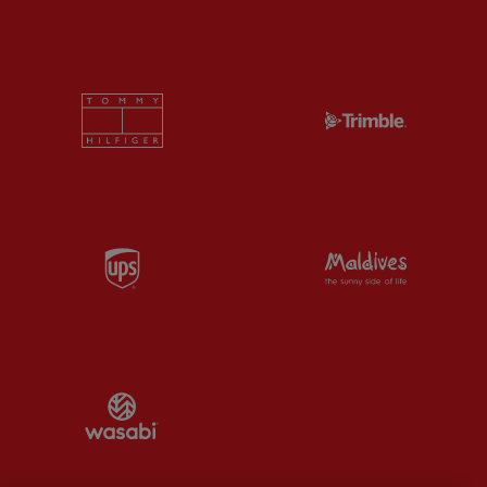
Partner:
Tommy Hilfiger
Partner:
T
Partner:
UPS
Partner:
Vi
Partner:
Wasabi