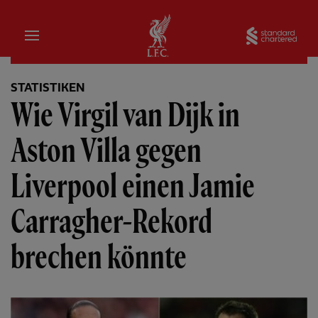
Startseite
Sta
STATISTIKEN
Wie Virgil van Dijk in
Aston Villa gegen
Liverpool einen Jamie
Carragher-Rekord
brechen könnte