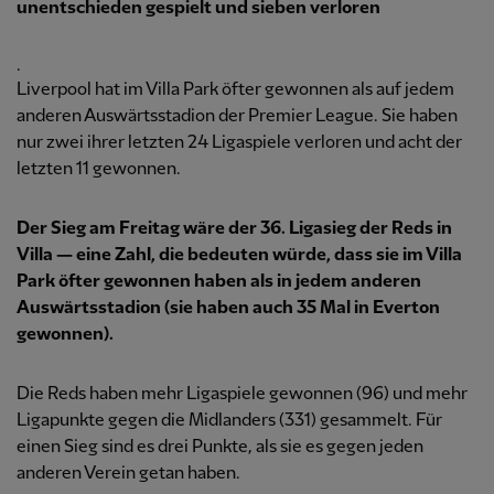
unentschieden gespielt und sieben verloren
.
Liverpool hat im Villa Park öfter gewonnen als auf jedem
anderen Auswärtsstadion der Premier League. Sie haben
nur zwei ihrer letzten 24 Ligaspiele verloren und acht der
letzten 11 gewonnen.
Der Sieg am Freitag wäre der 36. Ligasieg der Reds in
Villa — eine Zahl, die bedeuten würde, dass sie im Villa
Park öfter gewonnen haben als in jedem anderen
Auswärtsstadion (sie haben auch 35 Mal in Everton
gewonnen).
Die Reds haben mehr Ligaspiele gewonnen (96) und mehr
Ligapunkte gegen die Midlanders (331) gesammelt. Für
einen Sieg sind es drei Punkte, als sie es gegen jeden
anderen Verein getan haben.