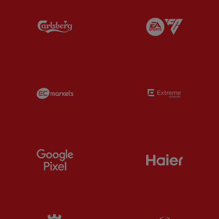
Partner:
Carlsberg
Partner:
E
Partner:
EC Markets
Partner:
E
Partner:
Google Pixel
Partner:
H
Partner:
Husqvarna
Partner:
Ja