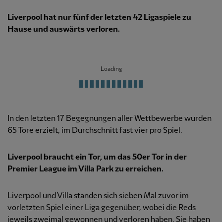
Liverpool hat nur fünf der letzten 42 Ligaspiele zu
Hause und auswärts verloren.
Loading
In den letzten 17 Begegnungen aller Wettbewerbe wurden
65 Tore erzielt, im Durchschnitt fast vier pro Spiel.
Liverpool braucht ein Tor, um das 50er Tor in der
Premier League im Villa Park zu erreichen.
Liverpool und Villa standen sich sieben Mal zuvor im
vorletzten Spiel einer Liga gegenüber, wobei die Reds
jeweils zweimal gewonnen und verloren haben. Sie haben