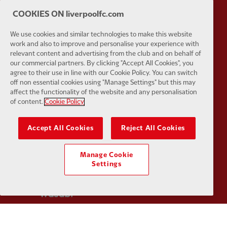
COOKIES ON liverpoolfc.com
We use cookies and similar technologies to make this website
Partner:
Tommy Hilfiger
Partner:
T
work and also to improve and personalise your experience with
relevant content and advertising from the club and on behalf of
our commercial partners. By clicking "Accept All Cookies", you
agree to their use in line with our Cookie Policy. You can switch
off non essential cookies using "Manage Settings" but this may
affect the functionality of the website and any personalisation
of content.
Cookie Policy
Partner:
UPS
Partner:
Vi
Accept All Cookies
Reject All Cookies
Manage Cookie
Settings
Partner:
Wasabi