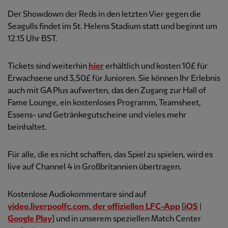
Der Showdown der Reds in den letzten Vier gegen die
Seagulls findet im St. Helens Stadium statt und beginnt um
12.15 Uhr BST.
Tickets sind weiterhin
hier
erhältlich und kosten 10£ für
Erwachsene und 3,50£ für Junioren. Sie können Ihr Erlebnis
auch mit GA Plus aufwerten, das den Zugang zur Hall of
Fame Lounge, ein kostenloses Programm, Teamsheet,
Essens- und Getränkegutscheine und vieles mehr
beinhaltet.
Für alle, die es nicht schaffen, das Spiel zu spielen, wird es
live auf Channel 4 in Großbritannien übertragen.
Kostenlose Audiokommentare sind auf
video.liverpoolfc.com, der offiziellen LFC-App
[
iOS
|
Google Play
] und in unserem speziellen Match Center