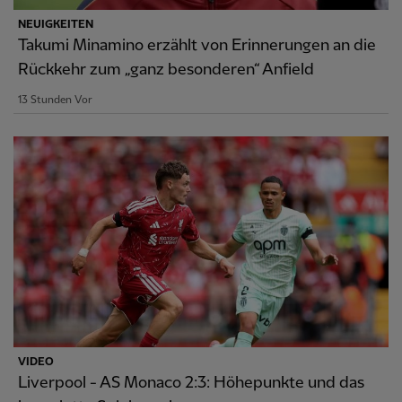
NEUIGKEITEN
Takumi Minamino erzählt von Erinnerungen an die
Rückkehr zum „ganz besonderen“ Anfield
13 Stunden Vor
VIDEO
Liverpool - AS Monaco 2:3: Höhepunkte und das