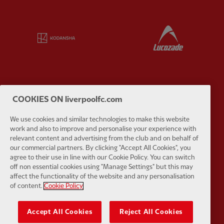
Partner:
Kodansha
Partner:
L
Partner:
Orion
Partner:
P
COOKIES ON liverpoolfc.com
We use cookies and similar technologies to make this website
work and also to improve and personalise your experience with
relevant content and advertising from the club and on behalf of
our commercial partners. By clicking "Accept All Cookies", you
agree to their use in line with our Cookie Policy. You can switch
Partner:
SAS
Partner:
S
off non essential cookies using "Manage Settings" but this may
affect the functionality of the website and any personalisation
of content.
Cookie Policy
Accept All Cookies
Reject All Cookies