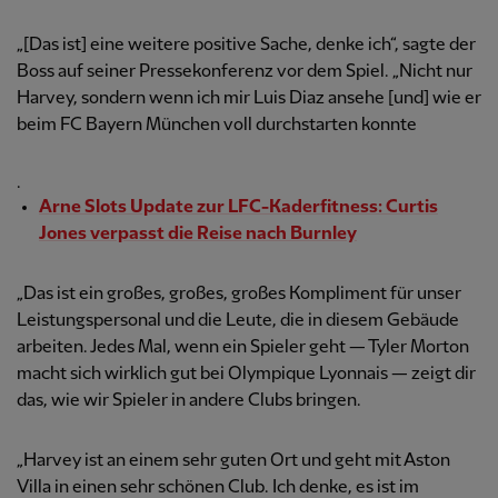
„[Das ist] eine weitere positive Sache, denke ich“, sagte der
Boss auf seiner Pressekonferenz vor dem Spiel. „Nicht nur
Harvey, sondern wenn ich mir Luis Diaz ansehe [und] wie er
beim FC Bayern München voll durchstarten konnte
.
Arne Slots Update zur LFC-Kaderfitness: Curtis
Jones verpasst die Reise nach Burnley
„Das ist ein großes, großes, großes Kompliment für unser
Leistungspersonal und die Leute, die in diesem Gebäude
arbeiten. Jedes Mal, wenn ein Spieler geht — Tyler Morton
macht sich wirklich gut bei Olympique Lyonnais — zeigt dir
das, wie wir Spieler in andere Clubs bringen.
„Harvey ist an einem sehr guten Ort und geht mit Aston
Villa in einen sehr schönen Club. Ich denke, es ist im