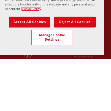
affect the functionality of the website and any personalisation
of content.
Cookie Policy
Partner:
Tommy Hilfiger
Partner:
T
Accept All Cookies
Reject All Cookies
Manage Cookie
Settings
Partner:
UPS
Partner:
Vi
Partner:
Wasabi