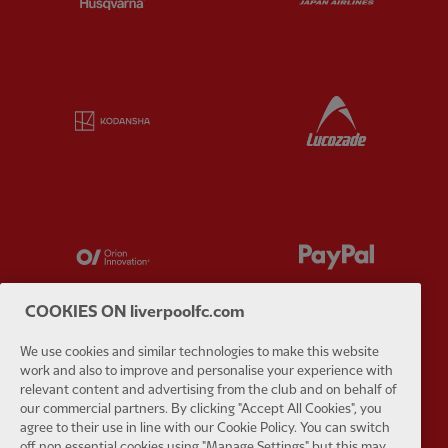
Partner:
Kodansha
Partner:
L
Partner:
Orion
Partner:
P
COOKIES ON liverpoolfc.com
We use cookies and similar technologies to make this website
work and also to improve and personalise your experience with
Partner:
SAS
Partner:
S
relevant content and advertising from the club and on behalf of
our commercial partners. By clicking "Accept All Cookies", you
agree to their use in line with our Cookie Policy. You can switch
off non essential cookies using "Manage Settings" but this may