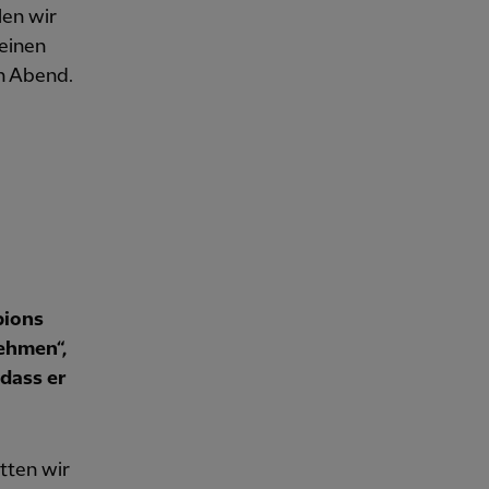
len wir
 einen
en Abend.
pions
ehmen“,
dass er
ätten wir