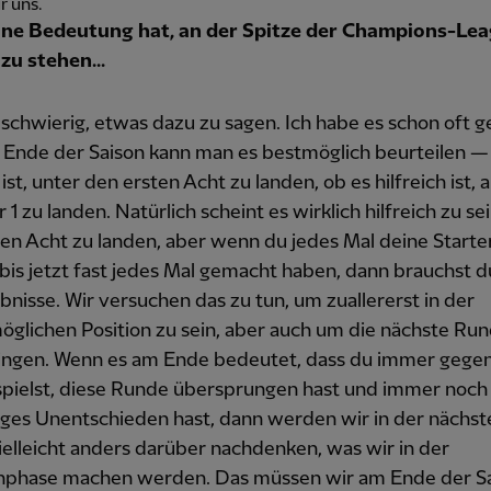
r uns.
ine Bedeutung hat, an der Spitze der Champions-Le
zu stehen...
o schwierig, etwas dazu zu sagen. Ich habe es schon oft g
 Ende der Saison kann man es bestmöglich beurteilen —
 ist, unter den ersten Acht zu landen, ob es hilfreich ist, a
 zu landen. Natürlich scheint es wirklich hilfreich zu sei
en Acht zu landen, aber wenn du jedes Mal deine Starter 
bis jetzt fast jedes Mal gemacht haben, dann brauchst d
bnisse. Wir versuchen das zu tun, um zuallererst in der
glichen Position zu sein, aber auch um die nächste Ru
ingen. Wenn es am Ende bedeutet, dass du immer gegen
spielst, diese Runde übersprungen hast und immer noch 
iges Unentschieden hast, dann werden wir in der nächst
ielleicht anders darüber nachdenken, was wir in der
phase machen werden. Das müssen wir am Ende der S