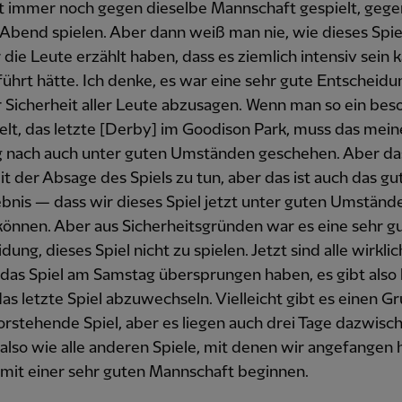
ht immer noch gegen dieselbe Mannschaft gespielt, gege
bend spielen. Aber dann weiß man nie, wie dieses Spie
die Leute erzählt haben, dass es ziemlich intensiv sein 
ührt hätte. Ich denke, es war eine sehr gute Entscheidu
r Sicherheit aller Leute abzusagen. Wenn man so ein be
ielt, das letzte [Derby] im Goodison Park, muss das mein
 nach auch unter guten Umständen geschehen. Aber da
it der Absage des Spiels zu tun, aber das ist auch das gu
bnis — dass wir dieses Spiel jetzt unter guten Umständ
können. Aber aus Sicherheitsgründen war es eine sehr g
ung, dieses Spiel nicht zu spielen. Jetzt sind alle wirklich
 das Spiel am Samstag übersprungen haben, es gibt also
as letzte Spiel abzuwechseln. Vielleicht gibt es einen G
rstehende Spiel, aber es liegen auch drei Tage dazwisch
lso wie alle anderen Spiele, mit denen wir angefangen 
mit einer sehr guten Mannschaft beginnen.