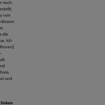
r noch.
stellt,
ty von
i diesem
st.
s die
ue. Ich
ndhoven]
t-
lub
und
hoss.
bei und
linken