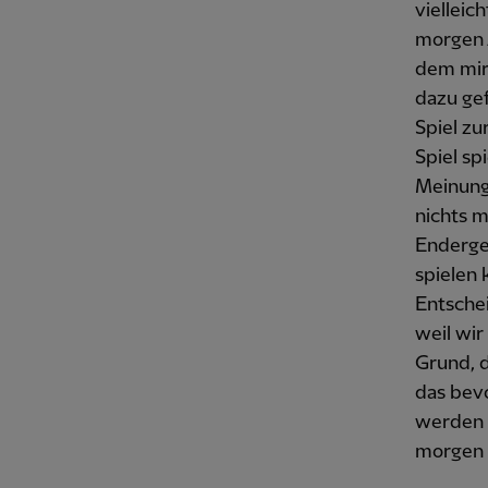
vielleic
morgen A
dem mir 
dazu gef
Spiel zu
Spiel sp
Meinung
nichts m
Enderge
spielen 
Entscheid
weil wir
Grund, d
das bevo
werden a
morgen 