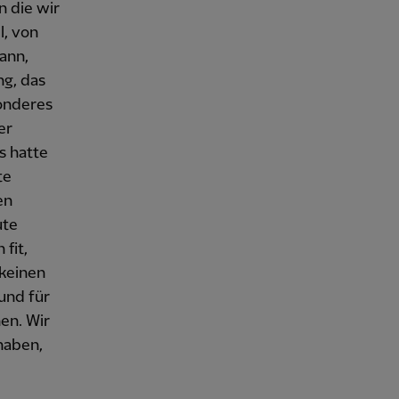
n die wir
l, von
kann,
ng, das
sonderes
er
s hatte
te
en
ute
 fit,
 keinen
rund für
en. Wir
haben,