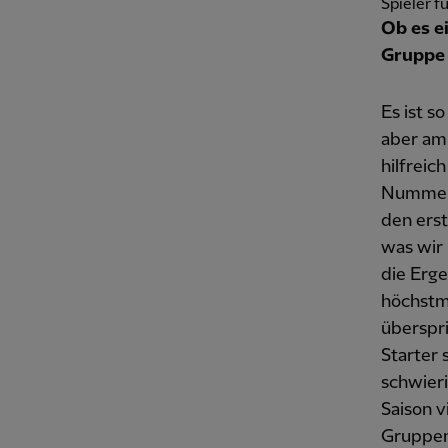
Spieler fü
Ob es e
Gruppe 
Es ist s
aber am
hilfreich
Nummer 1
den erst
was wir 
die Erge
höchstmö
überspr
Starter 
schwier
Saison v
Gruppen