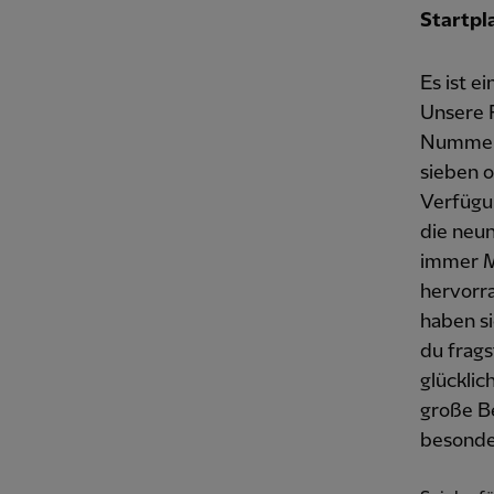
Startpla
Es ist 
Unsere F
Nummer 9
sieben o
Verfügun
die neun
immer Mo
hervorr
haben si
du frags
glücklic
große Be
besonde