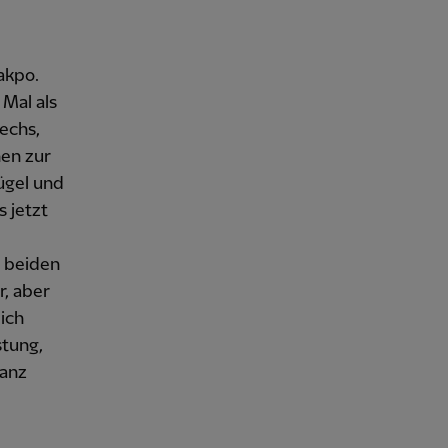
akpo.
 Mal als
sechs,
nen zur
ügel und
 jetzt
n beiden
r, aber
ich
stung,
ganz