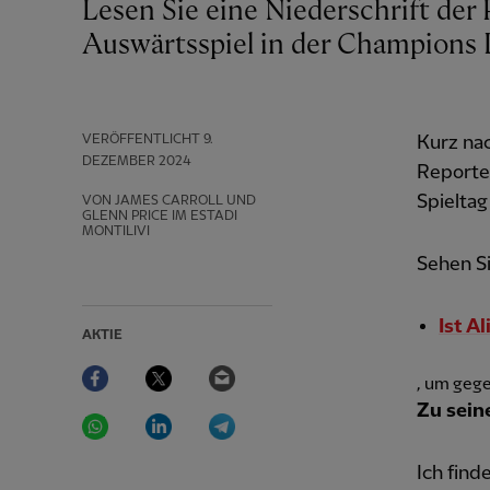
Lesen Sie eine Niederschrift der Pressekonferenz von Arne Slot vor dem
Auswärtsspiel in der Champions L
VERÖFFENTLICHT
9.
Kurz nac
DEZEMBER 2024
Reporter
Spieltag
VON JAMES CARROLL UND
GLENN PRICE IM ESTADI
MONTILIVI
Sehen Si
Ist A
AKTIE
Facebook
Twitter
Email
, um gege
Zu sein
WhatsApp
LinkedIn
Telegram
Ich find