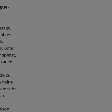
ague-
esagt,
 ob es
ls
n, unter
spielst,
u auch
nde zu
 deine
ein sehr
en
aison