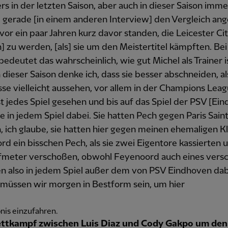
s in der letzten Saison, aber auch in dieser Saison imme
 gerade [in einem anderen Interview] den Vergleich ange
 vor ein paar Jahren kurz davor standen, die Leicester Ci
] zu werden, [als] sie um den Meistertitel kämpften. Be
edeutet das wahrscheinlich, wie gut Michel als Trainer i
n dieser Saison denke ich, dass sie besser abschneiden, al
se vielleicht aussehen, vor allem in der Champions Leag
t jedes Spiel gesehen und bis auf das Spiel der PSV [Ei
e in jedem Spiel dabei. Sie hatten Pech gegen Paris Sain
 ich glaube, sie hatten hier gegen meinen ehemaligen K
d ein bisschen Pech, als sie zwei Eigentore kassierten 
lfmeter verschoßen, obwohl Feyenoord auch eines versc
en also in jedem Spiel außer dem von PSV Eindhoven da
 müssen wir morgen in Bestform sein, um hier
nis einzufahren.
tkampf zwischen Luis Diaz und Cody Gakpo um den 