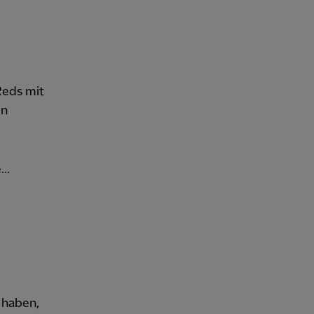
Reds mit
en
..
t haben,