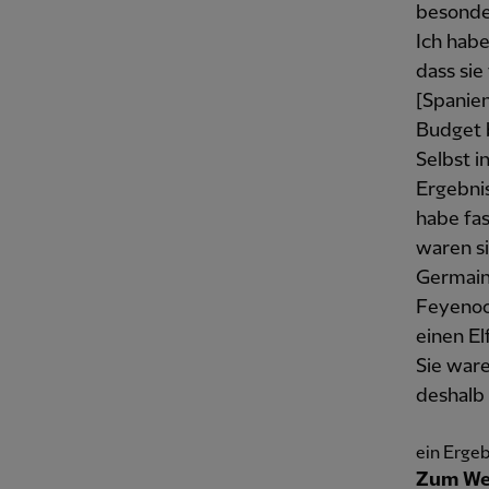
besonder
Ich habe
dass sie
[Spanien
Budget b
Selbst i
Ergebnis
habe fas
waren si
Germain,
Feyenoor
einen E
Sie war
deshalb
ein Ergeb
Zum Wet