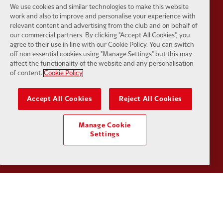
We use cookies and similar technologies to make this website
work and also to improve and personalise your experience with
relevant content and advertising from the club and on behalf of
our commercial partners. By clicking "Accept All Cookies", you
agree to their use in line with our Cookie Policy. You can switch
off non essential cookies using "Manage Settings" but this may
affect the functionality of the website and any personalisation
Partner:
Kodansha
Partner:
L
of content.
Cookie Policy
Accept All Cookies
Reject All Cookies
Manage Cookie
Partner:
Orion
Partner:
P
Settings
Partner:
SAS
Partner:
S