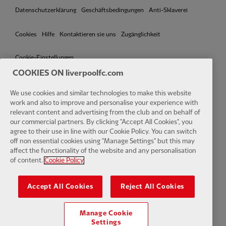
Datenschutzerklärung
Geschäftsbedingungen
Anti-Sklaverei
Cookies
Hilfe
Kontaktieren sie uns
Zugänglichkeit
Cookie-Einstellungen
COOKIES ON liverpoolfc.com
We use cookies and similar technologies to make this website
work and also to improve and personalise your experience with
Facebook
LinkedIn
TikTok
Instagram
Twitter
YouTube
One
relevant content and advertising from the club and on behalf of
our commercial partners. By clicking "Accept All Cookies", you
agree to their use in line with our Cookie Policy. You can switch
off non essential cookies using "Manage Settings" but this may
affect the functionality of the website and any personalisation
of content.
Cookie Policy
Download the official LFC app
Accept All Cookies
Reject All Cookies
Manage Cookie
Settings