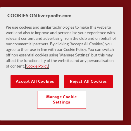
COOKIES ON liverpoolfc.com
Partner:
Husqvarna
Partner:
Ja
We use cookies and similar technologies to make this website
work and also to improve and personalise your experience with
relevant content and advertising from the club and on behalf of
our commercial partners. By clicking "Accept All Cookies", you
agree to their use in line with our Cookie Policy. You can switch
off non essential cookies using "Manage Settings" but this may
affect the functionality of the website and any personalisation
Partner:
Kodansha
Partner:
L
of content.
Cookie Policy
Accept All Cookies
Reject All Cookies
Manage Cookie
Settings
Partner:
Orion
Partner:
P