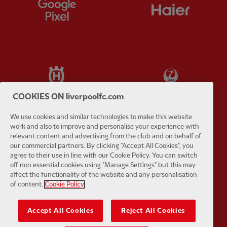
Partner:
Google Pixel
Partner:
H
Partner:
Husqvarna
Partner:
Ja
COOKIES ON liverpoolfc.com
We use cookies and similar technologies to make this website
work and also to improve and personalise your experience with
relevant content and advertising from the club and on behalf of
Partner:
Kodansha
Partner:
L
our commercial partners. By clicking "Accept All Cookies", you
agree to their use in line with our Cookie Policy. You can switch
off non essential cookies using "Manage Settings" but this may
affect the functionality of the website and any personalisation
of content.
Cookie Policy
Partner:
Orion
Partner:
P
Accept All Cookies
Reject All Cookies