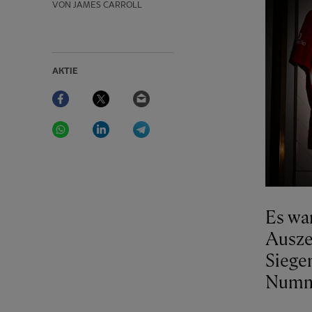
VON JAMES CARROLL
AKTIE
Facebook
Twitter
Email
WhatsApp
LinkedIn
Telegram
Es wa
Ausze
Siege
Numme