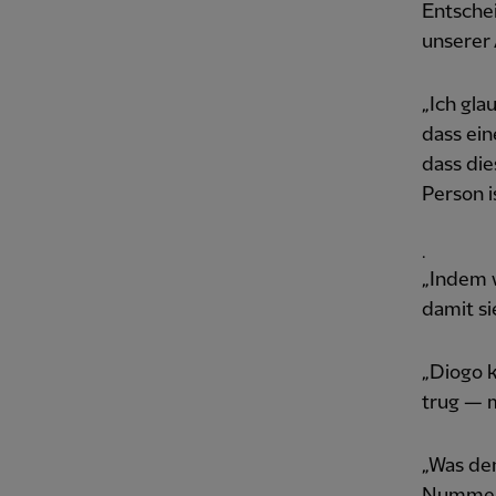
Entschei
unserer 
„Ich gla
dass ein
dass die
Person i
.
„Indem 
damit si
„Diogo 
trug — 
„Was den
Nummer 