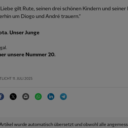
Liebe gilt Rute, seinen drei schönen Kindern und seiner 
erhin um Diogo und André trauern.“
ota. Unser Junge
gal.
mer unsere Nummer 20.
TLICHT
11. JULI 2025
Facebook
Twitter
Email
WhatsApp
LinkedIn
Telegram
 Artikel wurde automatisch übersetzt und obwohl alle angemes