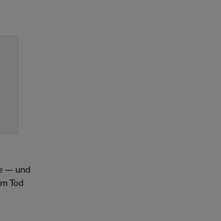
te — und
em Tod