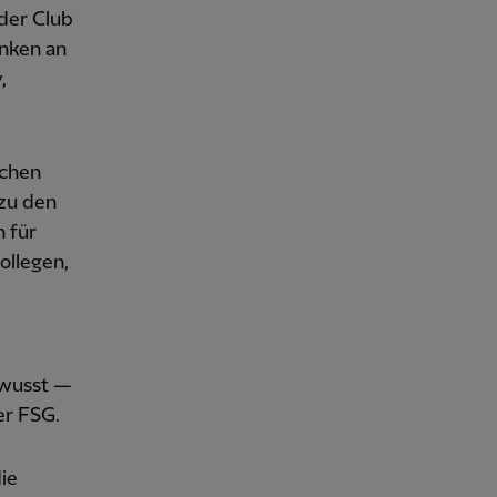
der Club
nken an
,
ichen
 zu den
h für
ollegen,
ewusst —
er FSG.
die