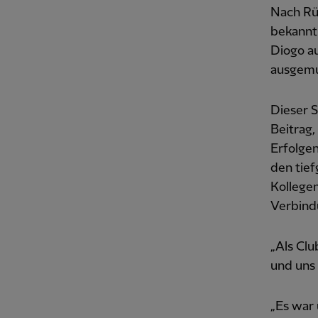
Nach Rüc
bekannt
Diogo a
ausgemu
Dieser S
Beitrag,
Erfolgen
den tief
Kollege
Verbindu
„Als Cl
und uns 
„Es war 