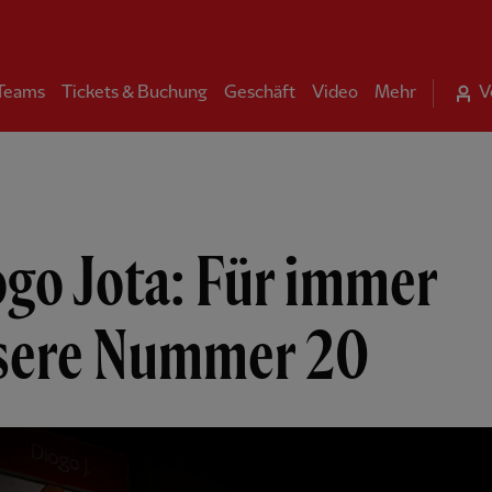
 Teams
Tickets & Buchung
Geschäft
Video
Mehr
V
go Jota: Für immer
sere Nummer 20