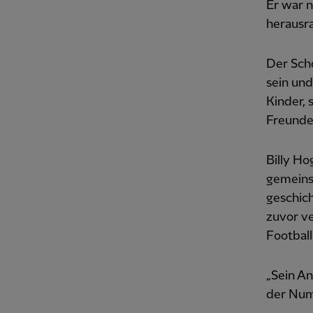
Er war n
herausr
Der Sch
sein und
Kinder, 
Freunde
Billy H
gemeinsa
geschich
zuvor ve
Football
„Sein A
der Num