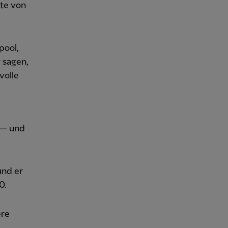
ste von
pool,
 sagen,
volle
 — und
und er
0.
ere