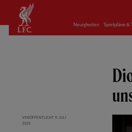
Startseite
Neuigkeiten
Spielpläne &
Dio
un
VERÖFFENTLICHT
11. JULI
2025