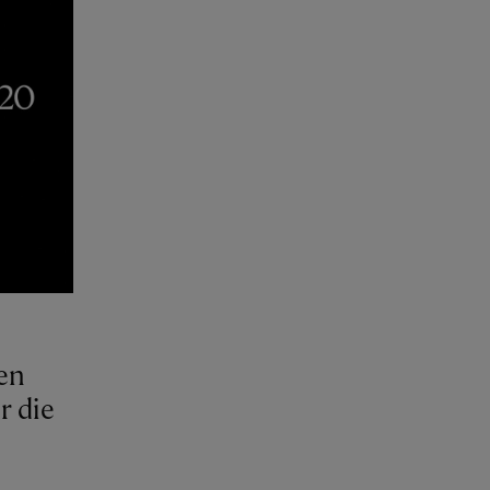
en
r die