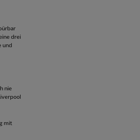
pürbar
eine drei
e und
h nie
Liverpool
g mit