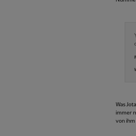
Was Jot
immer no
von ihm