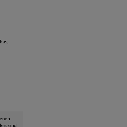
kas,
senen
en, sind