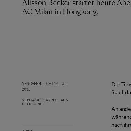
Alisson Becker startet heute Abend zum ersten Mal in der Vorsaison gegen den
AC Milan in Hongkong.
VERÖFFENTLICHT
26. JULI
Der Torw
2025
Spiel, d
VON JAMES CARROLL AUS
HONGKONG
An ander
während
nach ihr