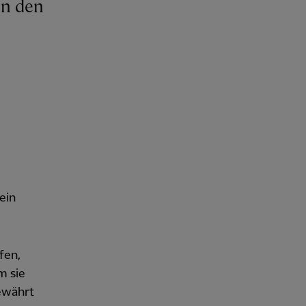
ein
fen,
m sie
gewährt