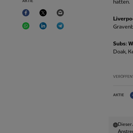
AKTIE
hatten.
Facebook
Twitter
Email
Liverpo
WhatsApp
LinkedIn
Telegram
Gravenb
Subs: 
Doak, Ke
VERÖFFEN
AKTIE
Dieser
Anstre