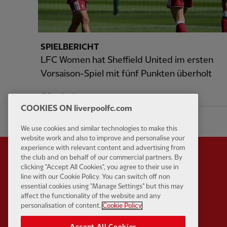
SPIELBERICHT
LFC Women hat Sheffield United im ersten
Vorsaison-Spiel mit fünf Punkten überholt
19 Stunden Vor
COOKIES ON liverpoolfc.com
We use cookies and similar technologies to make this
website work and also to improve and personalise your
experience with relevant content and advertising from
the club and on behalf of our commercial partners. By
clicking "Accept All Cookies", you agree to their use in
line with our Cookie Policy. You can switch off non
Partner:
Standard Chart
essential cookies using "Manage Settings" but this may
affect the functionality of the website and any
personalisation of content.
Cookie Policy