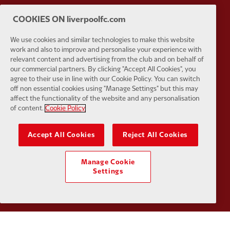
Partner:
Husqvarna
Partner:
Ja
COOKIES ON liverpoolfc.com
We use cookies and similar technologies to make this website
work and also to improve and personalise your experience with
relevant content and advertising from the club and on behalf of
our commercial partners. By clicking "Accept All Cookies", you
agree to their use in line with our Cookie Policy. You can switch
Partner:
Kodansha
Partner:
L
off non essential cookies using "Manage Settings" but this may
affect the functionality of the website and any personalisation
of content.
Cookie Policy
Accept All Cookies
Reject All Cookies
Partner:
Orion
Partner:
P
Manage Cookie
Settings
Partner:
SAS
Partner:
S