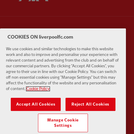
Partner:
Carlsberg
Partner:
E
COOKIES ON liverpoolfc.com
We use cookies and similar technologies to make this website
work and also to improve and personalise your experience with
relevant content and advertising from the club and on behalf of
our commercial partners. By clicking "Accept All Cookies", you
Partner:
EC Markets
Partner:
E
agree to their use in line with our Cookie Policy. You can switch
off non essential cookies using "Manage Settings" but this may
affect the functionality of the website and any personalisation
of content.
Cookie Policy
Accept All Cookies
Reject All Cookies
Partner:
Google Pixel
Partner:
H
Manage Cookie
Settings