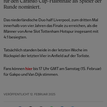
für den Carabao Cup-Halbfinale als Spieler der
Runde nominiert.
Das niederländische Duo half Liverpool, zum dritten Mal
innerhalb von vier Jahren das Finale zu erreichen, als die
Männer von Arne Slot Tottenham Hotspur insgesamt mit
4:1 besiegten.
Tatsächlich standen beide in der letzten Woche im
Rückspiel der letzten Vier in Anfield auf der Torliste.
Fans können
hier
bis 17 Uhr GMT am Samstag (15. Februar)
für Gakpo und Van Dijk stimmen.
VERÖFFENTLICHT
12. FEBRUAR 2025
Facebook
Twitter
Email
WhatsApp
LinkedIn
Telegram