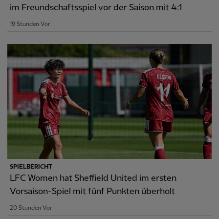
im Freundschaftsspiel vor der Saison mit 4:1
19 Stunden Vor
SPIELBERICHT
LFC Women hat Sheffield United im ersten
Vorsaison-Spiel mit fünf Punkten überholt
20 Stunden Vor