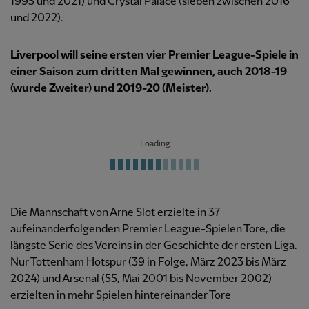
1995 und 2021) und Crystal Palace (sieben zwischen 2016
und 2022).
Liverpool will seine ersten vier Premier League-Spiele in
einer Saison zum dritten Mal gewinnen, auch 2018-19
(wurde Zweiter) und 2019-20 (Meister).
Loading
Die Mannschaft von Arne Slot erzielte in 37
aufeinanderfolgenden Premier League-Spielen Tore, die
längste Serie des Vereins in der Geschichte der ersten Liga.
Nur Tottenham Hotspur (39 in Folge, März 2023 bis März
2024) und Arsenal (55, Mai 2001 bis November 2002)
erzielten in mehr Spielen hintereinander Tore