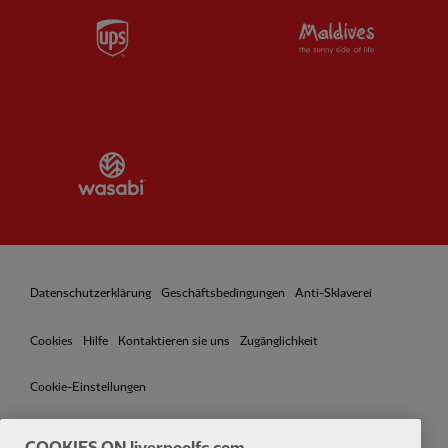
Partner:
UPS
Partner:
Vi
Partner:
Wasabi
Datenschutzerklärung
Geschäftsbedingungen
Anti-Sklaverei
Cookies
Hilfe
Kontaktieren sie uns
Zugänglichkeit
Cookie-Einstellungen