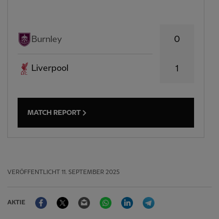
0
Burnley
Liverpool
1
MATCH REPORT
VERÖFFENTLICHT
11. SEPTEMBER 2025
Facebook
Twitter
Email
WhatsApp
LinkedIn
Telegram
AKTIE