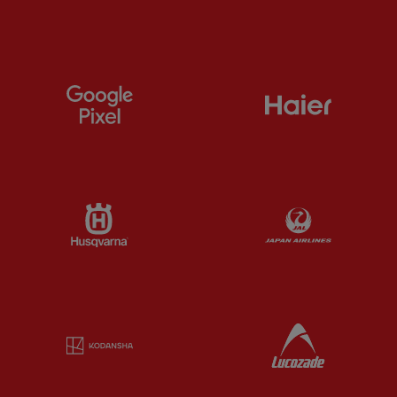
Partner:
Google Pixel
Partner:
H
Partner:
Husqvarna
Partner:
Ja
Partner:
Kodansha
Partner:
L