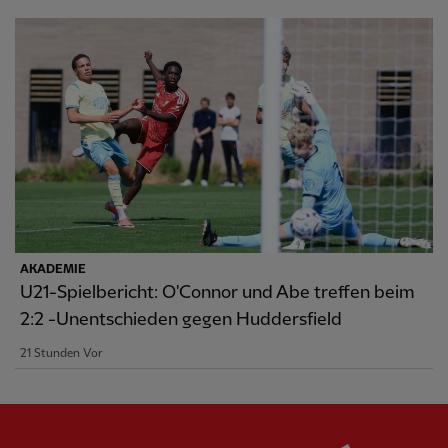
AKADEMIE
U21-Spielbericht: O'Connor und Abe treffen beim
2:2 -Unentschieden gegen Huddersfield
21 Stunden Vor