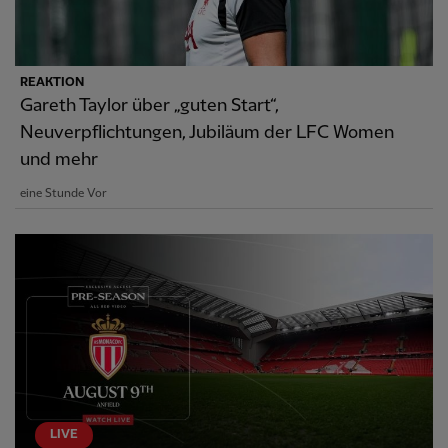
REAKTION
Gareth Taylor über „guten Start“,
Neuverpflichtungen, Jubiläum der LFC Women
und mehr
eine Stunde Vor
LIVE