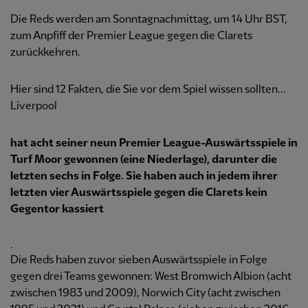
Die Reds werden am Sonntagnachmittag, um 14 Uhr BST,
zum Anpfiff der Premier League gegen die Clarets
zurückkehren.
Hier sind 12 Fakten, die Sie vor dem Spiel wissen sollten...
Liverpool
hat acht seiner neun Premier League-Auswärtsspiele in
Turf Moor gewonnen (eine Niederlage), darunter die
letzten sechs in Folge. Sie haben auch in jedem ihrer
letzten vier Auswärtsspiele gegen die Clarets kein
Gegentor kassiert
.
Die Reds haben zuvor sieben Auswärtsspiele in Folge
gegen drei Teams gewonnen: West Bromwich Albion (acht
zwischen 1983 und 2009), Norwich City (acht zwischen