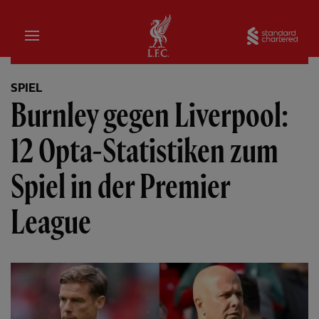
Startseite
Sta
SPIEL
Burnley gegen Liverpool:
12 Opta-Statistiken zum
Spiel in der Premier
League