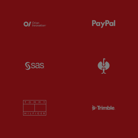
Partner:
Orion
Partner:
P
Partner:
SAS
Partner:
S
Partner:
Tommy Hilfiger
Partner:
T