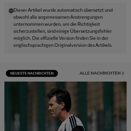
Dieser Artikel wurde automatisch übersetzt und
obwohl alle angemessenen Anstrengungen
unternommen wurden, um die Richtigkeit
sicherzustellen, sind einige Übersetzungsfehler
möglich. Die offizielle Version finden Sie in der
englischsprachigen Originalversion des Artikels.
ALLE NACHRICHTEN
NEUESTE NACHRICHTEN