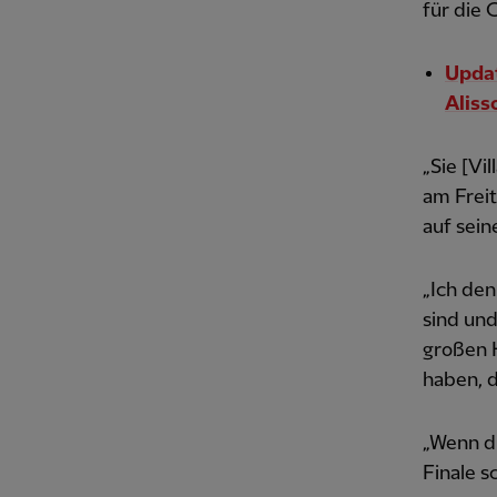
für die 
Updat
Aliss
„Sie [Vi
am Freit
auf sein
„Ich den
sind und
großen K
haben, d
„Wenn du
Finale s