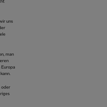
cht
wir uns
der
ele
son, man
ieren
n Europa
 kann.
a oder
riges