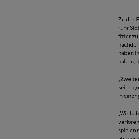
Zu der F
fuhr Slo
fitter z
nachdem 
haben in
haben, da
„Zweiten
keine g
in einer
„Wir hab
verloren
spielen 
aber es 