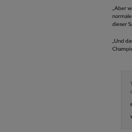
„Aber w
normaler
dieser S
„Und das
Champion