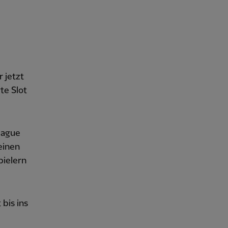
r jetzt
te Slot
eague
einen
pielern
bis ins