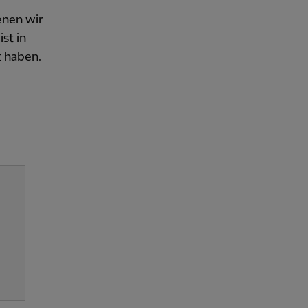
enen wir
st in
t haben.