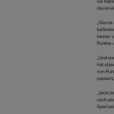
Sie habe
davon ei
„Das ist
befinden
besser s
Punkte v
„Und wie
hat stän
von Punk
passiert
„Jetzt i
nach ein
Spiel sei