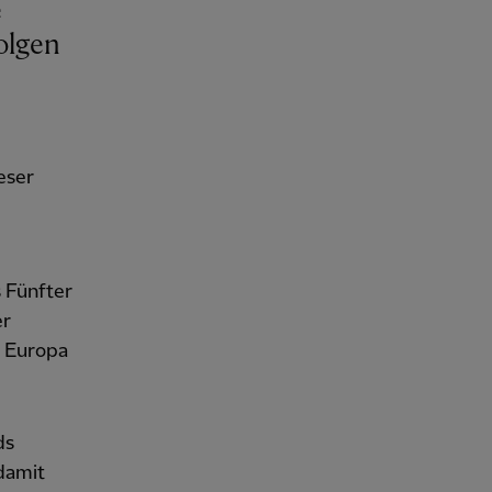
olgen
eser
 Fünfter
er
r Europa
ds
 damit