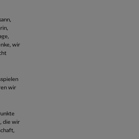
kann,
rin,
age,
enke, wir
cht
sspielen
ren wir
Punkte
, die wir
chaft,