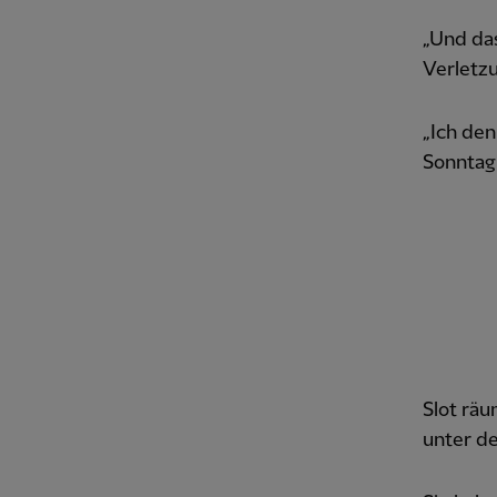
„Und das
Verletzu
„Ich den
Sonntag
Slot räu
unter de