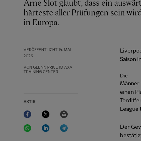
Arne Slot glaubt, dass ein auswärtiges Duell gegen Aston Villa „immer“ die
härteste aller Prüfungen sein wi
in Europa.
VERÖFFENTLICHT
14. MAI
Liverpoo
2026
Saison in
VON GLENN PRICE IM AXA
TRAINING CENTER
Die
Männer v
einen Pl
Tordiff
AKTIE
League t
Facebook
Twitter
Email
WhatsApp
LinkedIn
Telegram
Der Gew
bestätig