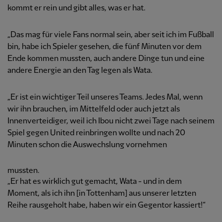
kommt er rein und gibt alles, was er hat.
„Das mag für viele Fans normal sein, aber seit ich im Fußball
bin, habe ich Spieler gesehen, die fünf Minuten vor dem
Ende kommen mussten, auch andere Dinge tun und eine
andere Energie an den Tag legen als Wata.
„Er ist ein wichtiger Teil unseres Teams. Jedes Mal, wenn
wir ihn brauchen, im Mittelfeld oder auch jetzt als
Innenverteidiger, weil ich Ibou nicht zwei Tage nach seinem
Spiel gegen United reinbringen wollte und nach 20
Minuten schon die Auswechslung vornehmen
mussten.
„Er hat es wirklich gut gemacht, Wata - und in dem
Moment, als ich ihn [in Tottenham] aus unserer letzten
Reihe rausgeholt habe, haben wir ein Gegentor kassiert!“