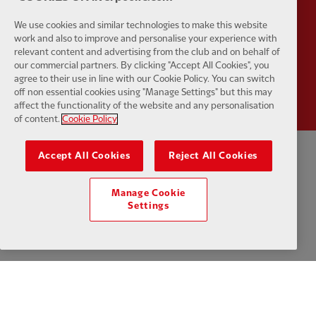
We use cookies and similar technologies to make this website
work and also to improve and personalise your experience with
relevant content and advertising from the club and on behalf of
our commercial partners. By clicking "Accept All Cookies", you
Partner:
Wasabi
agree to their use in line with our Cookie Policy. You can switch
off non essential cookies using "Manage Settings" but this may
affect the functionality of the website and any personalisation
of content.
Cookie Policy
Accept All Cookies
Reject All Cookies
Datenschutzerklärung
Geschäftsbedingungen
Anti-Sklaverei
Manage Cookie
Cookies
Hilfe
Kontaktieren sie uns
Zugänglichkeit
Settings
Cookie-Einstellungen
Facebook
LinkedIn
TikTok
Instagram
Twitter
YouTube
One