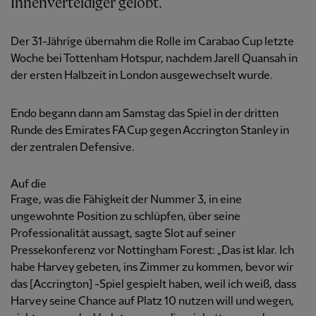
Innenverteidiger gelobt.
Der 31-Jährige übernahm die Rolle im Carabao Cup letzte
Woche bei Tottenham Hotspur, nachdem Jarell Quansah in
der ersten Halbzeit in London ausgewechselt wurde.
Endo begann dann am Samstag das Spiel in der dritten
Runde des Emirates FA Cup gegen Accrington Stanley in
der zentralen Defensive.
Auf die
Frage, was die Fähigkeit der Nummer 3, in eine
ungewohnte Position zu schlüpfen, über seine
Professionalität aussagt, sagte Slot auf seiner
Pressekonferenz vor Nottingham Forest: „Das ist klar. Ich
habe Harvey gebeten, ins Zimmer zu kommen, bevor wir
das [Accrington] -Spiel gespielt haben, weil ich weiß, dass
Harvey seine Chance auf Platz 10 nutzen will und wegen,