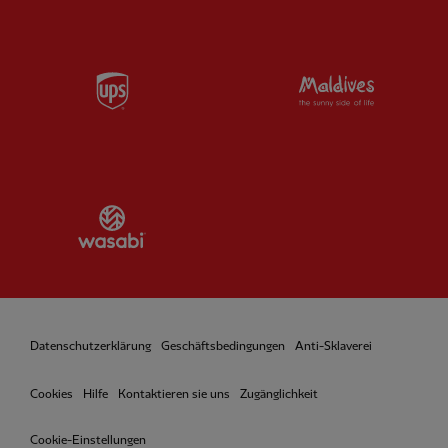
Partner:
UPS
Partner:
Vi
Partner:
Wasabi
Datenschutzerklärung
Geschäftsbedingungen
Anti-Sklaverei
Cookies
Hilfe
Kontaktieren sie uns
Zugänglichkeit
Cookie-Einstellungen