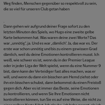
Weg finden, Menschen gegenüber so respektvoll zu sein,
die so viel für unseren Club getan haben
.
Dann gehen wir aufgrund deiner Frage sofort zu den
letzten Minuten des Spiels, wo Hugo eine zweite gelbe
Karte bekommen hat. Was waren deine zwei Worte? Das
war „unnötig“, ja. Und es war „dämlich“. Ja, das war es. Der
erste war schon unnötig und bis zu einem gewissen Grad
dämlich, weil du deine Emotionen kontrollieren musst. Ich
weiß, wie schwer es ist, wenn du in der Premier League
oder in jeder Liga der Welt spielst, wenn du eine Nummer 9
bist, dann kann der Verteidiger fast alles machen, was er
will, und wenn du dann ein bisschen am Hemd ziehst oder
ihn ein bisschen schubst, dann bekommst du einen Freistoß
gegen dich. Aber es ist immer das Beste, seine Emotionen
zu kontrollieren, und wenn Sie Ihre Emotionen nicht
kontrollieren können, tun Sie es auf eine Weise, die nicht zu