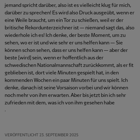
jemand spricht darüber, also ist es vielleicht klug für mich,
darüber zu sprechen! Es wird also Druck ausgeübt, wenn er
eine Weile braucht, um ein Tor zu schießen, weil er der
britische Rekordunterzeichner ist — niemand sagt das, also
wiederhole ich es! Ich denke, der beste Moment, um zu
sehen, wo er ist und wie sehr er uns helfen kann — Sie
können schon sehen, dass er uns helfen kann — aber der
beste [wird] sein, wenn er hoffentlich aus der
schwedischen Nationalmannschaft zurückkommt, als er fit
geblieben ist, dort viele Minuten gespielt hat, in den
kommenden Wochen ein paar Minuten für uns spielt. Ich
denke, danach ist seine Vorsaison vorbei und wir können
noch mehr von ihm erwarten. Aber bis jetzt bin ich sehr
zufrieden mit dem, was ich von ihm gesehen habe
.
VERÖFFENTLICHT
23. SEPTEMBER 2025