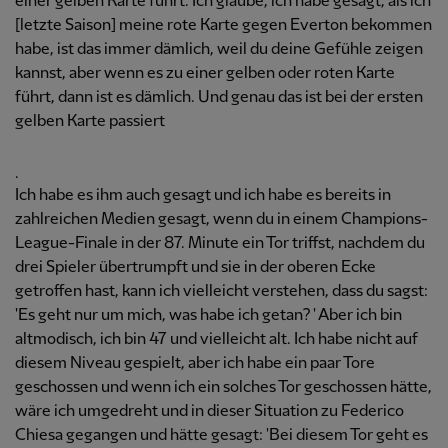
einer gelben Karte führt. Ich glaube, ich habe gesagt, als ich
[letzte Saison] meine rote Karte gegen Everton bekommen
habe, ist das immer dämlich, weil du deine Gefühle zeigen
kannst, aber wenn es zu einer gelben oder roten Karte
führt, dann ist es dämlich. Und genau das ist bei der ersten
gelben Karte passiert
.
Ich habe es ihm auch gesagt und ich habe es bereits in
zahlreichen Medien gesagt, wenn du in einem Champions-
League-Finale in der 87. Minute ein Tor triffst, nachdem du
drei Spieler übertrumpft und sie in der oberen Ecke
getroffen hast, kann ich vielleicht verstehen, dass du sagst:
'Es geht nur um mich, was habe ich getan? ' Aber ich bin
altmodisch, ich bin 47 und vielleicht alt. Ich habe nicht auf
diesem Niveau gespielt, aber ich habe ein paar Tore
geschossen und wenn ich ein solches Tor geschossen hätte,
wäre ich umgedreht und in dieser Situation zu Federico
Chiesa gegangen und hätte gesagt: 'Bei diesem Tor geht es