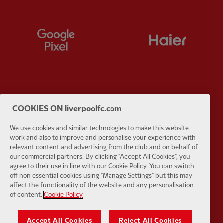
Partner:
Google Pixel
Partner:
H
Partner:
Husqvarna
Partner:
Ja
COOKIES ON liverpoolfc.com
We use cookies and similar technologies to make this website
work and also to improve and personalise your experience with
relevant content and advertising from the club and on behalf of
our commercial partners. By clicking "Accept All Cookies", you
agree to their use in line with our Cookie Policy. You can switch
Partner:
Kodansha
Partner:
L
off non essential cookies using "Manage Settings" but this may
affect the functionality of the website and any personalisation
of content.
Cookie Policy
Accept All Cookies
Reject All Cookies